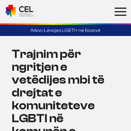
Arkivi i Lëvizjes LGBTI+ në Kosovë
Trajnim për
ngritjen e
vetëdijes mbi të
drejtat e
komuniteteve
LGBTI në