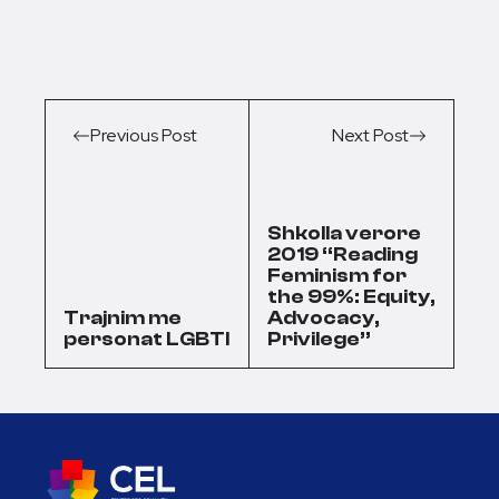
Previous Post
Next Post
Shkolla verore
2019 “Reading
Feminism for
the 99%: Equity,
Trajnim me
Advocacy,
personat LGBTI
Privilege”