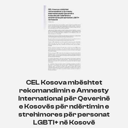
CEL Kosova mbështet
rekomandimin e Amnesty
International për Qeverinë
e Kosovës për ndërtimin e
strehimores për personat
LGBTI+ në Kosovë