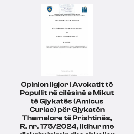
Opinion ligjor i Avokatit të
Popullit në cilësinë e Mikut
të Gjykatës (Amicus
Curiae) për Gjykatën
Themelore të Prishtinës,
R. nr. 175/2024, lidhur me