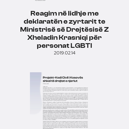
Reagim në lidhje me
deklaratën e zyrtarit te
Ministrisë së Drejtësisë Z
Xheladin Krasniqi për
personat LGBTI
2019.02.14