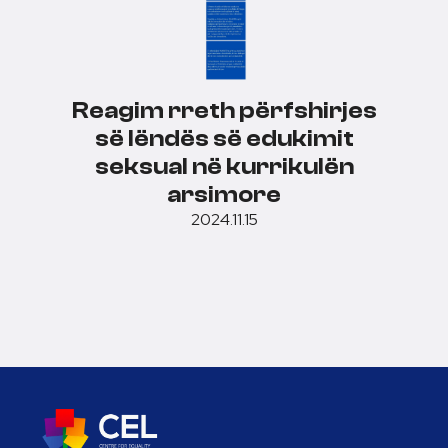
Reagim rreth përfshirjes
së lëndës së edukimit
seksual në kurrikulën
arsimore
2024.11.15