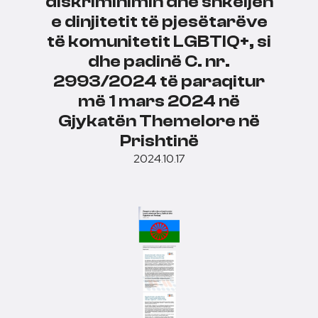
diskriminimin dhe shkeljen
e dinjitetit të pjesëtarëve
të komunitetit LGBTIQ+, si
dhe padinë C. nr.
2993/2024 të paraqitur
më 1 mars 2024 në
Gjykatën Themelore në
Prishtinë
2024.10.17