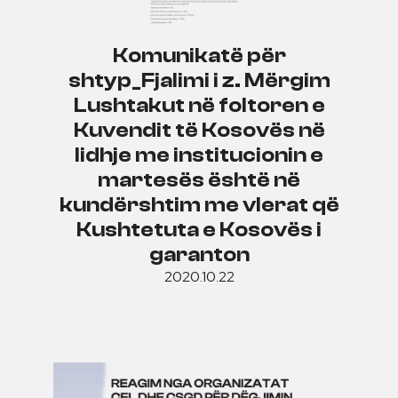
Komunikatë për
shtyp_Fjalimi i z. Mërgim
Lushtakut në foltoren e
Kuvendit të Kosovës në
lidhje me institucionin e
martesës është në
kundërshtim me vlerat që
Kushtetuta e Kosovës i
garanton
2020.10.22