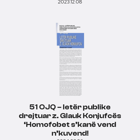
2023.12.08
51 OJQ – letër publike
drejtuar z. Glauk Konjufcës
‘Homofobet s’kanë vend
n’kuvend!