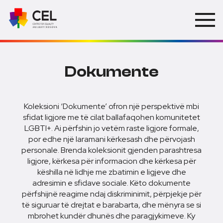
Dokumente
Koleksioni ‘Dokumente’ ofron një perspektivë mbi
sfidat ligjore me të cilat ballafaqohen komunitetet
LGBTI+. Ai përfshin jo vetëm raste ligjore formale,
por edhe një laramani kërkesash dhe përvojash
personale. Brenda koleksionit gjenden parashtresa
ligjore, kërkesa për informacion dhe kërkesa për
këshilla në lidhje me zbatimin e ligjeve dhe
adresimin e sfidave sociale. Këto dokumente
përfshijnë reagime ndaj diskriminimit, përpjekje për
të siguruar të drejtat e barabarta, dhe mënyra se si
mbrohet kundër dhunës dhe paragjykimeve. Ky