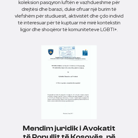
koleksion pasqyron luftën e vazhdueshme për
drejtësi dhe barazi, duke ofruar një burim të
vlefshëm për studiuesit, aktivistët dhe çdo individ
të interesuar për të kuptuar më mirë kontekstin
ligjor dhe shoqëror të komuniteteve LGBTI+.
Mendim juridik i Avokatit
të Popullit të Kosovës, në