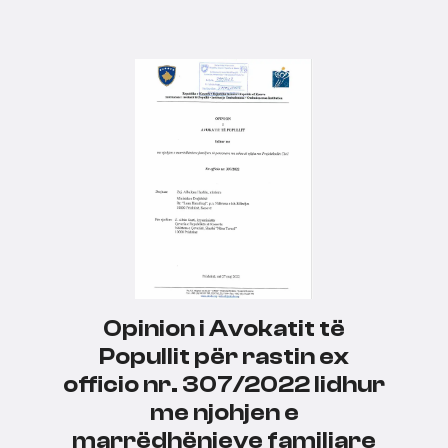
Opinion i Avokatit të
Popullit për rastin ex
officio nr. 307/2022 lidhur
me njohjen e
marrëdhënieve familjare