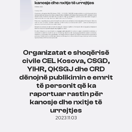
Organizatat e shoqërisë
civile CEL Kosova, CSGD,
YIHR, QKSGJ dhe CRD
dënojnë publikimin e emrit
të personit që ka
raportuar rastin për
kanosje dhe nxitje të
urrejtjes
2023.11.03