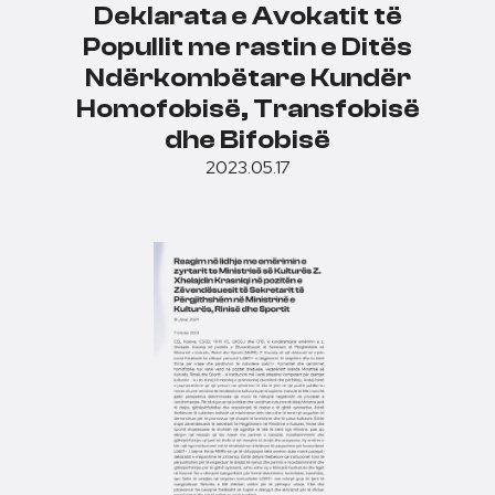
Deklarata e Avokatit të
Popullit me rastin e Ditës
Ndërkombëtare Kundër
Homofobisë, Transfobisë
dhe Bifobisë
2023.05.17