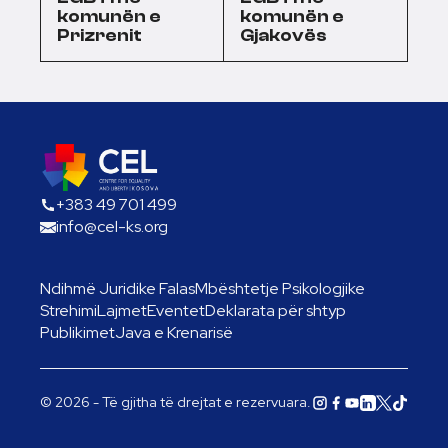
komunën e
komunën e
Prizrenit
Gjakovës
+383 49 701 499
info@cel-ks.org
Ndihmë Juridike Falas
Mbështetje Psikologjike
Strehimi
Lajmet
Eventet
Deklarata për shtyp
Publikimet
Java e Krenarisë
© 2026 - Të gjitha të drejtat e rezervuara.