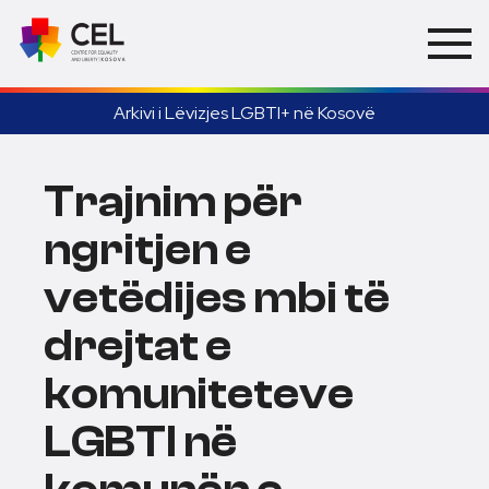
Arkivi i Lëvizjes LGBTI+ në Kosovë
Trajnim për
ngritjen e
vetëdijes mbi të
drejtat e
komuniteteve
LGBTI në