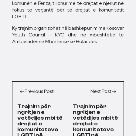
komunën e Ferizajit lidhur me të drejtat e njeriut në
fokus të veçantë për të drejtat e komunitetit
LGBTI.
Ky trajnim organizohet në bashkëpunim me Kosovar
Youth Council – KYC dhe në mbështetje të
Ambasadës së Mbretërisë së Holandës.
Previous Post
Next Post
Trajnim për
Trajnim për
ngritjen e
ngritjen e
vetëdijes mbi të
vetëdijes mbi të
drejtat e
drejtat e
komuniteteve
komuniteteve
LGBTI në
LGBTI në