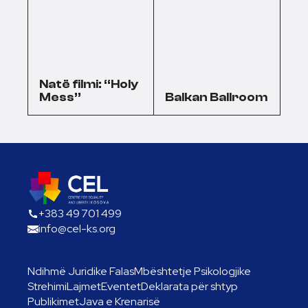
Natë filmi: “Holy
Mess”
Balkan Ballroom
+383 49 701 499
info@cel-ks.org
Ndihmë Juridike Falas
Mbështetje Psikologjike
Strehimi
Lajmet
Eventet
Deklarata për shtyp
Publikimet
Java e Krenarisë