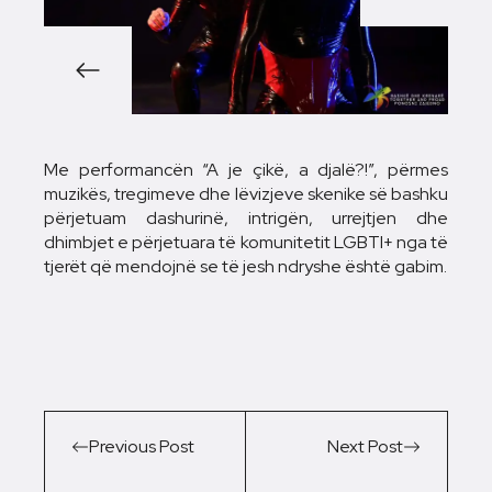
1/5
Me performancën “A je çikë, a djalë?!”, përmes
muzikës, tregimeve dhe lëvizjeve skenike së bashku
përjetuam dashurinë, intrigën, urrejtjen dhe
dhimbjet e përjetuara të komunitetit LGBTI+ nga të
tjerët që mendojnë se të jesh ndryshe është gabim.
Previous Post
Next Post