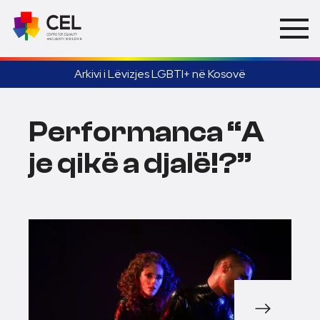
Arkivi i Lëvizjes LGBTI+ në Kosovë
Performanca “A
je qikë a djalë!?”