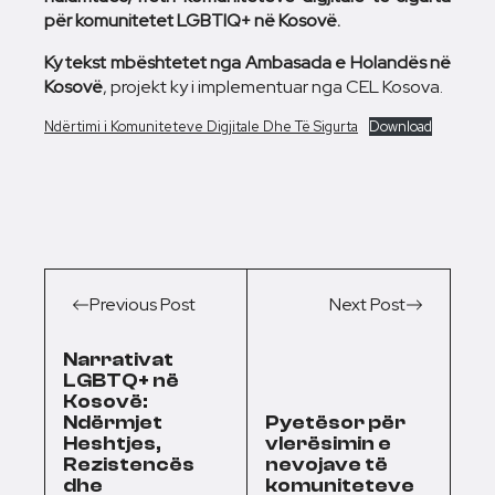
për komunitetet LGBTIQ+ në Kosovë.
Ky tekst mbështetet nga Ambasada e Holandës në
Kosovë
, projekt ky i implementuar nga CEL Kosova.
Ndërtimi i Komuniteteve Digjitale Dhe Të Sigurta
Download
Previous Post
Next Post
Narrativat
LGBTQ+ në
Kosovë:
Ndërmjet
Pyetësor për
Heshtjes,
vlerësimin e
Rezistencës
nevojave të
dhe
komuniteteve