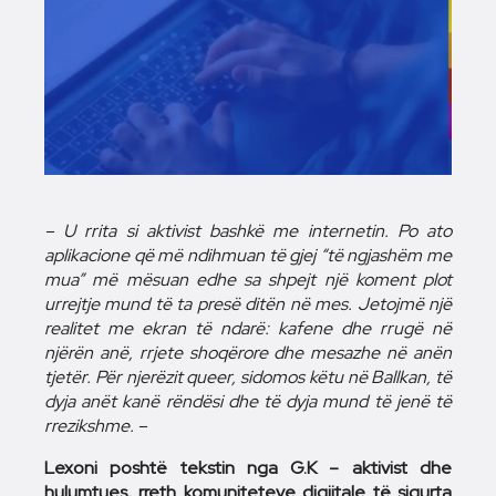
– U rrita si aktivist bashkë me internetin. Po ato
aplikacione që më ndihmuan të gjej “të ngjashëm me
mua” më mësuan edhe sa shpejt një koment plot
urrejtje mund të ta presë ditën në mes. Jetojmë një
realitet me ekran të ndarë: kafene dhe rrugë në
njërën anë, rrjete shoqërore dhe mesazhe në anën
tjetër. Për njerëzit queer, sidomos këtu në Ballkan, të
dyja anët kanë rëndësi dhe të dyja mund të jenë të
rrezikshme. –
Lexoni poshtë tekstin nga G.K – aktivist dhe
hulumtues, rreth komuniteteve digjitale të sigurta