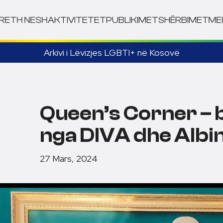
RETH NESH
AKTIVITETET
PUBLIKIMET
SHËRBIMET
ME
Arkivi i Lëvizjes LGBTI+ në Kosovë
Queen’s Corner – bi
nga DIVA dhe Albi
27 Mars, 2024