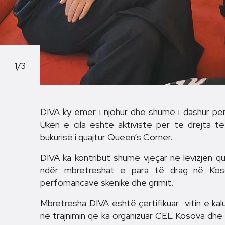
1/3
DIVA ky emër i njohur dhe shumë i dashur pë
Ukën e cila është aktiviste për të drejta të
bukurisë i quajtur Queen’s Corner.
DIVA ka kontribut shumë vjeçar në lëvizjen 
ndër mbretreshat e para të drag në Kos
perfomancave skenike dhe grimit.
Mbretresha DIVA është çertifikuar vitin e ka
në trajnimin që ka organizuar CEL Kosova dhe