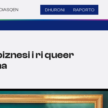
DHURONI
RAPORTO
DIA
SQ
EN
znesi i ri queer
na