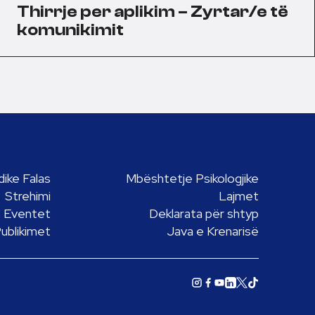
Thirrje per aplikim – Zyrtar/e të
komunikimit
ike Falas
Mbështetje Psikologjike
Strehimi
Lajmet
Eventet
Deklarata për shtyp
ublikimet
Java e Krenarisë