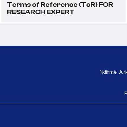
Terms of Reference (ToR) FOR
RESEARCH EXPERT
Ndihmë Jurid
P