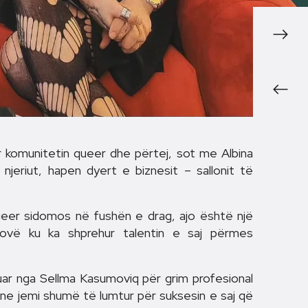
r komunitetin queer dhe përtej, sot me Albina
 njeriut, hapen dyert e biznesit – sallonit të
queer sidomos në fushën e drag, ajo është një
ovë ku ka shprehur talentin e saj përmes
luar nga Sellma Kasumoviq për grim profesional
 ne jemi shumë të lumtur për suksesin e saj që