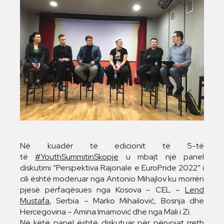
Në kuadër të edicionit të 5-të
të
#YouthSummitinSkopje
u mbajt një panel
diskutimi “Perspektiva Rajonale e EuroPride 2022” i
cili është moderuar nga Antonio Mihajlov ku morrën
pjesë përfaqësues nga Kosova – CEL –
Lend
Mustafa
, Serbia – Marko Mihailović, Bosnja dhe
Hercegovina – Amina Imamović dhe nga Mali i Zi.
Në këtë panel është diskutuar për përvojat rreth