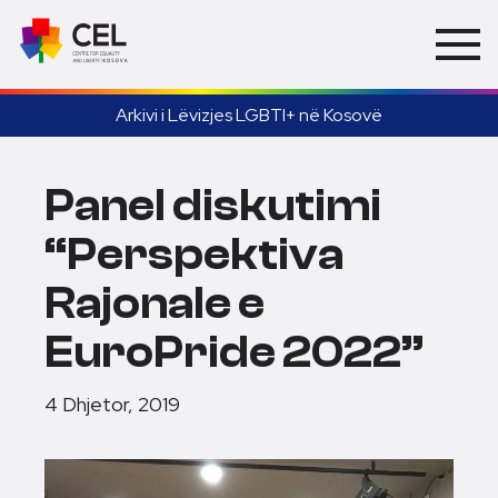
Arkivi i Lëvizjes LGBTI+ në Kosovë
Panel diskutimi
“Perspektiva
Rajonale e
EuroPride 2022”
4 Dhjetor, 2019