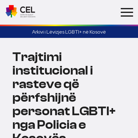
Arkivi i Lëvizjes LGBTI+ në Kosovë
Trajtimi
institucional i
rasteve që
përfshijnë
personat LGBTI+
nga Policia e