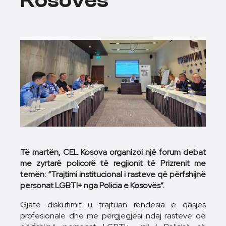
Kosovës
Të martën, CEL Kosova organizoi një forum debat
me zyrtarë policorë të regjionit të Prizrenit me
temën: “Trajtimi institucional i rasteve që përfshijnë
personat LGBTI+ nga Policia e Kosovës”.
Gjatë diskutimit u trajtuan rëndësia e qasjes
profesionale dhe me përgjegjësi ndaj rasteve që