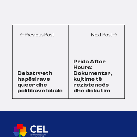
Previous Post
Next Post
Pride After
Hours:
Debat rreth
Dokumentar,
hapësirave
kujtime të
queer dhe
rezistencës
politikave lokale
dhe diskutim