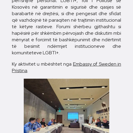
përfshijnë personat LGBTI+, roli i Policisë së
Kosovës në garantimin e sigurisë dhe qasjes së
barabartë në drejtësi, si dhe pengesat dhe sfidat
që vazhdojnë të paraqiten në trajtimin institucional
të këtyre rasteve. Forumi shërbeu gjithashtu si
hapësirë për shkëmbim përvojash dhe diskutim mbi
mënyrat e forcimit të bashkëpunimit dhe ndërtimit
të besimit ndërmjet institucioneve dhe
komuniteteve LGBTI+.
Ky aktivitet u mbështet nga
Embassy of Sweden in
Pristina
.