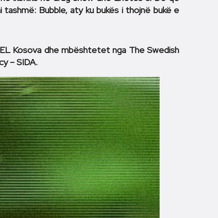
ni tashmë: Bubble, aty ku bukës i thojnë bukë e
 CEL Kosova dhe mbështetet nga The Swedish
y – SIDA.