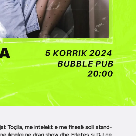
ajat Toçilla, me intelekt e me finesë solli stand-
onë ikonike në drag show dhe Erletës si DJ që