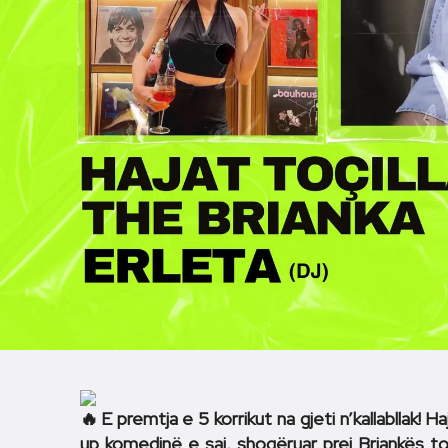
E premtja e 5 korrikut na gjeti n’kallabllak! H
up komedinë e saj, shoqëruar prej Briankës t