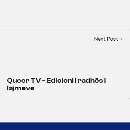
Next Post
Queer TV - Edicioni i radhës i
lajmeve