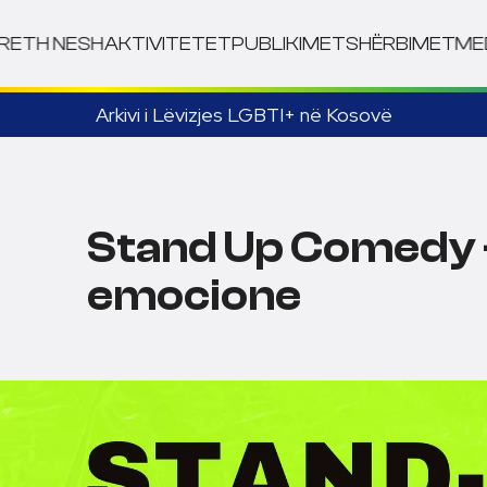
RETH NESH
AKTIVITETET
PUBLIKIMET
SHËRBIMET
ME
Arkivi i Lëvizjes LGBTI+ në Kosovë
Stand Up Comedy –
emocione