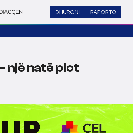
DHURONI
RAPORTO
DIA
SQ
EN
 një natë plot