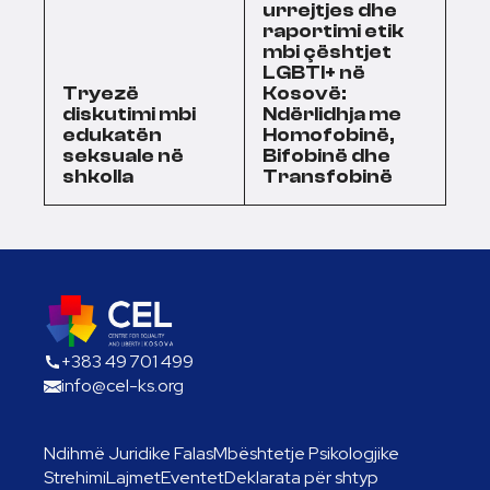
urrejtjes dhe
raportimi etik
mbi çështjet
LGBTI+ në
Tryezë
Kosovë:
diskutimi mbi
Ndërlidhja me
edukatën
Homofobinë,
seksuale në
Bifobinë dhe
shkolla
Transfobinë
+383 49 701 499
info@cel-ks.org
Ndihmë Juridike Falas
Mbështetje Psikologjike
Strehimi
Lajmet
Eventet
Deklarata për shtyp