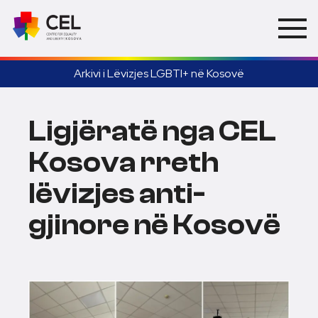
Arkivi i Lëvizjes LGBTI+ në Kosovë
Ligjëratë nga CEL
Kosova rreth
lëvizjes anti-
gjinore në Kosovë