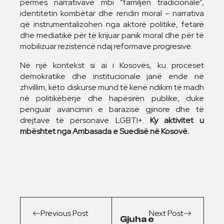
përmes narrativave mbi “familjen tradicionale”,
identitetin kombëtar dhe rendin moral – narrativa
që instrumentalizohen nga aktorë politikë, fetarë
dhe mediatikë për të krijuar panik moral dhe për të
mobilizuar rezistencë ndaj reformave progresive.
Në një kontekst si ai i Kosovës, ku proceset
demokratike dhe institucionale janë ende në
zhvillim, këto diskurse mund të kenë ndikim të madh
në politikëbërje dhe hapësirën publike, duke
penguar avancimin e barazisë gjinore dhe të
drejtave të personave LGBTI+.
Ky aktivitet u
mbështet nga Ambasada e Suedisë në Kosovë.
Previous Post
Next Post
Gjuha e