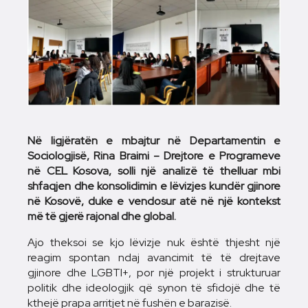
Në ligjëratën e mbajtur në Departamentin e
Sociologjisë, Rina Braimi – Drejtore e Programeve
në CEL Kosova, solli një analizë të thelluar mbi
shfaqjen dhe konsolidimin e lëvizjes kundër gjinore
në Kosovë, duke e vendosur atë në një kontekst
më të gjerë rajonal dhe global.
Ajo theksoi se kjo lëvizje nuk është thjesht një
reagim spontan ndaj avancimit të të drejtave
gjinore dhe LGBTI+, por një projekt i strukturuar
politik dhe ideologjik që synon të sfidojë dhe të
kthejë prapa arritjet në fushën e barazisë.