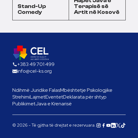
Hapet Java e
Stand-Up
Terapisë së
Comedy
Artit në Kosovë
+383 49 701 499
info@cel-ks.org
Ndihmë Juridike Falas
Mbështetje Psikologjike
Strehimi
Lajmet
Eventet
Deklarata për shtyp
Publikimet
Java e Krenarisë
© 2026 - Të gjitha të drejtat e rezervuara.