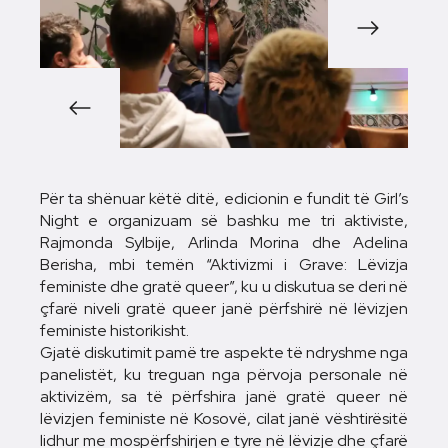
1/4
Për ta shënuar këtë ditë, edicionin e fundit të Girl’s
Night e organizuam së bashku me tri aktiviste,
Rajmonda Sylbije, Arlinda Morina dhe Adelina
Berisha, mbi temën “Aktivizmi i Grave: Lëvizja
feministe dhe gratë queer”, ku u diskutua se deri në
çfarë niveli gratë queer janë përfshirë në lëvizjen
feministe historikisht.
Gjatë diskutimit pamë tre aspekte të ndryshme nga
panelistët, ku treguan nga përvoja personale në
aktivizëm, sa të përfshira janë gratë queer në
lëvizjen feministe në Kosovë, cilat janë vështirësitë
lidhur me mospërfshirjen e tyre në lëvizje dhe çfarë