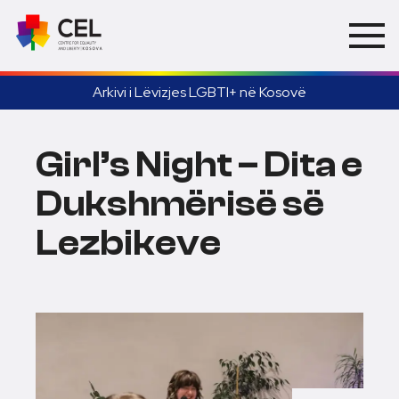
Arkivi i Lëvizjes LGBTI+ në Kosovë
Girl’s Night – Dita e
Dukshmërisë së
Lezbikeve