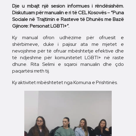
Dje u mbajt një sesion informues i rëndësishëm.
Diskutuam për manualin e ri të CEL Kosovës – “Puna
Sociale në Trajtimin e Rasteve të Dhunës me Bazë
Gjinore: Personat LGBTI+”.
Ky manual ofron udhëzime për ofruesit e
shërbimeve, duke i pajisur ata me mjetet e
nevojshme për të ofruar mbështetje efektive dhe
të ndjeshme për komunitetet LGBTI+ në raste
dhune. Rita Selimi e sqaroi manualin dhe çdo
paqartësi rreth tij.
Ky aktivitet mbështetet nga Komuna e Prishtinës.