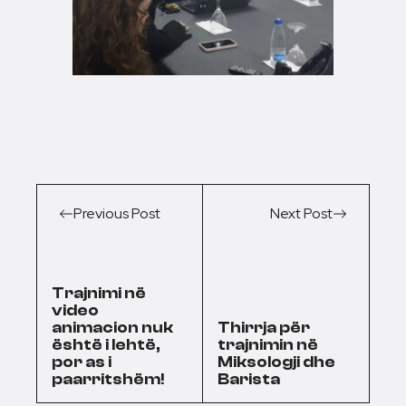
Previous Post
Next Post
Trajnimi në
video
animacion nuk
Thirrja për
është i lehtë,
trajnimin në
por as i
Miksologji dhe
paarritshëm!
Barista