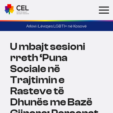
Arkivi i Lëvizjes LGBTI+ në Kosovë
U mbajt sesioni
rreth ‘Puna
Sociale në
Trajtimin e
Rasteve të
Dhunës me Bazë