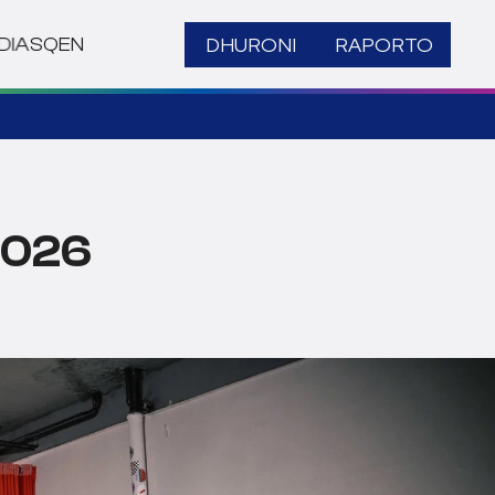
DHURONI
RAPORTO
DIA
SQ
EN
2026