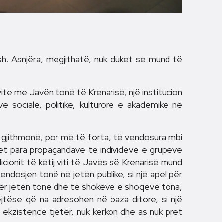
h. Asnjëra, megjithatë, nuk duket se mund të
ite me Javën tonë të Krenarisë, një institucion
ve sociale, politike, kulturore e akademike në
ë gjithmonë, por më të forta, të vendosura mbi
let para propagandave të individëve e grupeve
icionit të këtij viti të Javës së Krenarisë mund
vendosjen tonë në jetën publike, si një apel për
për jetën tonë dhe të shokëve e shoqeve tona,
rejtëse që na adresohen në baza ditore, si një
o ekzistencë tjetër, nuk kërkon dhe as nuk pret