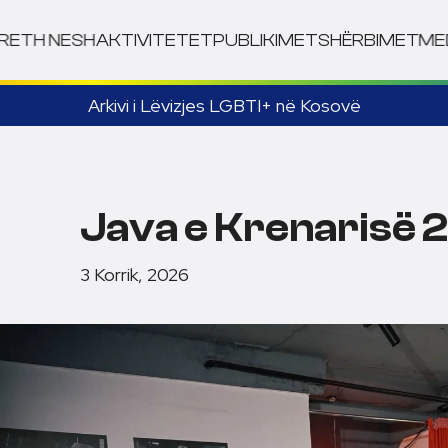
RETH NESH
AKTIVITETET
PUBLIKIMET
SHËRBIMET
ME
Arkivi i Lëvizjes LGBTI+ në Kosovë
Java e Krenarisë 
3 Korrik, 2026