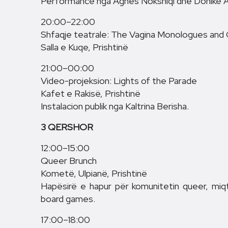
Performancë nga Agnes Nokshiqi dhe Donikë 
20:00–22:00
Shfaqje teatrale: The Vagina Monologues and
Salla e Kuqe, Prishtinë
21:00–00:00
Video-projeksion: Lights of the Parade
Kafet e Rakisë, Prishtinë
Instalacion publik nga Kaltrina Berisha.
3 QERSHOR
12:00–15:00
Queer Brunch
Kometë, Ulpianë, Prishtinë
Hapësirë e hapur për komunitetin queer, mi
board games.
17:00–18:00