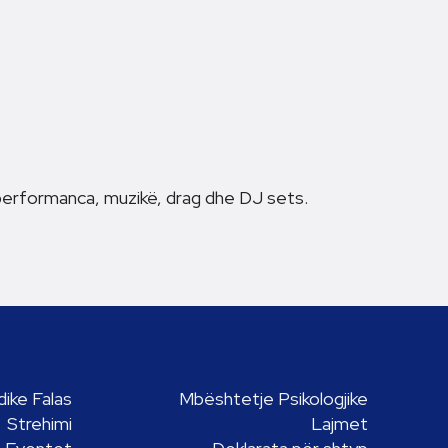
rformanca, muzikë, drag dhe DJ sets.
ike Falas
Mbështetje Psikologjike
Strehimi
Lajmet