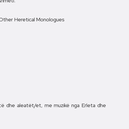
Ahmeti.
 Other Heretical Monologues
qtë dhe aleatët/et, me muzikë nga Erleta dhe