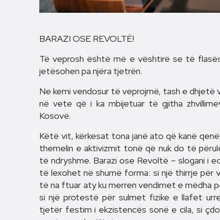
BARAZI OSE REVOLTË!
Të veprosh është më e vështirë se të flasës
jetësohen pa njëra tjetrën.
Ne kemi vendosur të veprojmë, tash e dhjetë v
në vete që i ka mbijetuar të gjitha zhvillime
Kosovë.
Këtë vit, kërkesat tona janë ato që kanë qen
themelin e aktivizmit tonë që nuk do të përu
të ndryshme. Barazi ose Revoltë – slogani i ed
të lexohet në shumë forma: si një thirrje për 
të na ftuar aty ku merren vendimet e mëdha 
si një protestë për sulmet fizike e llafet ur
tjetër festim i ekzistencës sonë e cila, si çd