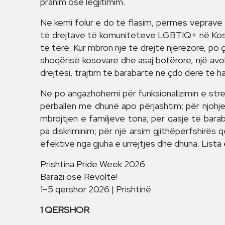
pranim ose legjitimim.
Ne kemi folur e do të flasim, përmes veprav
të drejtave të komuniteteve LGBTIQ+ në Kosov
të tërë. Kur mbron një të drejtë njerëzore, p
shoqërisë kosovare dhe asaj botërore, një avok
drejtësi, trajtim të barabartë në çdo derë të 
Ne po angazhohemi për funksionalizimin e st
përballen me dhunë apo përjashtim; për njohjen
mbrojtjen e familjeve tona; për qasje të bar
pa diskriminim; për një arsim gjithëpërfshirës
efektive nga gjuha e urrejtjes dhe dhuna. Lista
Prishtina Pride Week 2026
Barazi ose Revoltë!
1–5 qershor 2026 | Prishtinë
1 QERSHOR