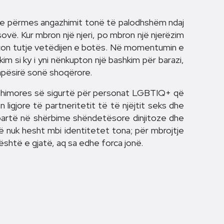
e e përmes angazhimit tonë të palodhshëm ndaj
ë. Kur mbron një njeri, po mbron një njerëzim
o çon tutje vetëdijen e botës. Në momentumin e
im si ky i yni nënkupton një bashkim për barazi,
hapësirë sonë shoqërore.
rehimores së sigurtë për personat LGBTIQ+ që
 ligjore të partneritetit të të njëjtit seks dhe
abartë në shërbime shëndetësore dinjitoze dhe
 që nuk hesht mbi identitetet tona; për mbrojtje
 është e gjatë, aq sa edhe forca jonë.