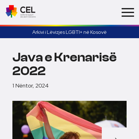
Arkivi i Lëvizjes LGBTI+ në Kosovë
Java e Krenarisë
2022
1 Nëntor, 2024