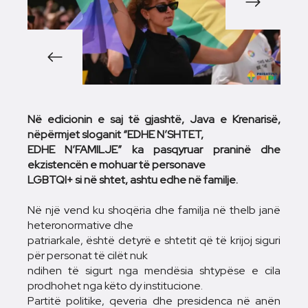
1/5
Në edicionin e saj të gjashtë, Java e Krenarisë,
nëpërmjet sloganit “EDHE N’SHTET,
EDHE N’FAMILJE” ka pasqyruar praninë dhe
ekzistencën e mohuar të personave
LGBTQI+ si në shtet, ashtu edhe në familje.
Në një vend ku shoqëria dhe familja në thelb janë
heteronormative dhe
patriarkale, është detyrë e shtetit që të krijoj siguri
për personat të cilët nuk
ndihen të sigurt nga mendësia shtypëse e cila
prodhohet nga këto dy institucione.
Partitë politike, qeveria dhe presidenca në anën