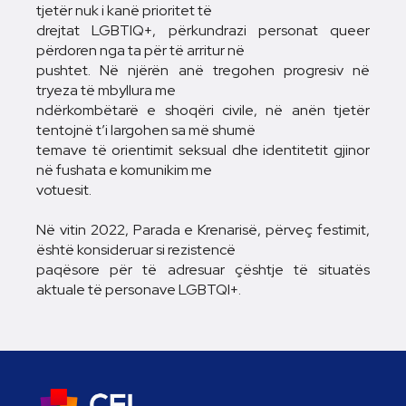
tjetër nuk i kanë prioritet të
drejtat LGBTIQ+, përkundrazi personat queer
përdoren nga ta për të arritur në
pushtet. Në njërën anë tregohen progresiv në
tryeza të mbyllura me
ndërkombëtarë e shoqëri civile, në anën tjetër
tentojnë t’i largohen sa më shumë
temave të orientimit seksual dhe identitetit gjinor
në fushata e komunikim me
votuesit.
Në vitin 2022, Parada e Krenarisë, përveç festimit,
është konsideruar si rezistencë
paqësore për të adresuar çështje të situatës
aktuale të personave LGBTQI+.