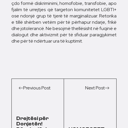
çdo formë diskriminimi, homofobie, transfobie, apo
fjalim të urrejtjes që targeton komunitetet LGBTI+
ose ndonjë grup të tjerë të margjinalizuar. Retorika
e tillë shërben vetëm për të përhapur ndarje, frikë
dhe jotolerancë. Ne besojmë thellësisht në fuqinë e
dialogut dhe aktivizmit për të sfiduar paragjykimet
dhe për të ndërtuar ura të kuptimit.
Previous Post
Next Post
Drejtësi për
Donjetën!