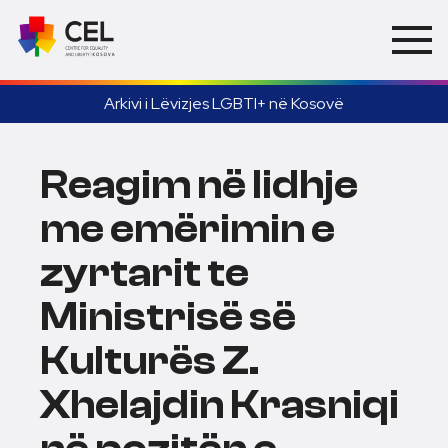
Arkivi i Lëvizjes LGBTI+ në Kosovë
Reagim në lidhje
me emërimin e
zyrtarit te
Ministrisë së
Kulturës Z.
Xhelajdin Krasniqi