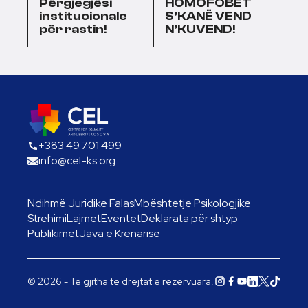
Përgjegjësi
HOMOFOBET
institucionale
S’KANË VEND
për rastin!
N’KUVEND!
+383 49 701 499
info@cel-ks.org
Ndihmë Juridike Falas
Mbështetje Psikologjike
Strehimi
Lajmet
Eventet
Deklarata për shtyp
Publikimet
Java e Krenarisë
© 2026 - Të gjitha të drejtat e rezervuara.