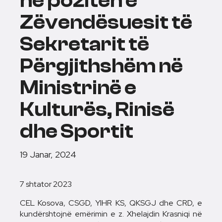
në pozitën e
Zëvendësuesit të
Sekretarit të
Përgjithshëm në
Ministrinë e
Kulturës, Rinisë
dhe Sportit
19 Janar, 2024
7 shtator 2023
CEL Kosova, CSGD, YIHR KS, QKSGJ dhe CRD, e
kundërshtojnë emërimin e z. Xhelajdin Krasniqi në