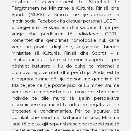
pozitën e Zëvendësuesit të Sekretarit të
Përgjithshëm në Ministrinë e Kulturës, Rinisë dhe
Sportit (MKRS). Z. Krasniqi në një deklaratë në
rrjetin social Facebook ka cilësuar personat LGBTI+
si degjenerim të skajshëm dhe ka bërë thirrje për
vrasje dhe përdhunim të individëve LGBTI+.
Komentet dhe qëndrimet homofobike nuk kanë
vend në pozitat drejtuese, veçanërisht brenda
Ministrisë së Kulturës, Rinisë dhe Sportit – si
institucioni më i lartë shtetëror kompetent për
çështjet kulturore – ku do duhej të mbrohej e
promovohej diversiteti dhe përfshirja. Andaj është
e papranueshme që një person me qëndrime të
tilla të jetë në një pozitë publike ku mirren shumë
vendime të rëndësishme kulturore për shoqërinë.
Individë të tillë mund të sjellin perspektiva
diskriminuese që mund të ndikojnë negativisht në
proceset e vendimmarrjes. Për të siguruar që
politikat dhe vendimet kulturore të kësaj Ministrie
janë të drejta, gjithëpërfshirëse dhe respektojnë të
drejtat e të gjithë qytetarëve, është thelbësore të