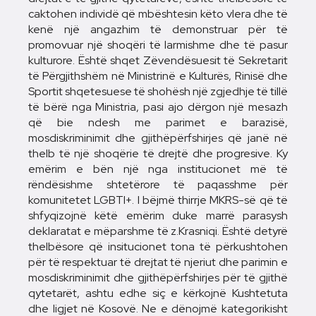
caktohen individë që mbështesin këto vlera dhe të
kenë një angazhim të demonstruar për të
promovuar një shoqëri të larmishme dhe të pasur
kulturore. Është shqet Zëvendësuesit të Sekretarit
të Përgjithshëm në Ministrinë e Kulturës, Rinisë dhe
Sportit shqetesuese të shohësh një zgjedhje të tillë
të bërë nga Ministria, pasi ajo dërgon një mesazh
që bie ndesh me parimet e barazisë,
mosdiskriminimit dhe gjithëpërfshirjes që janë në
thelb të një shoqërie të drejtë dhe progresive. Ky
emërim e bën një nga institucionet më të
rëndësishme shtetërore të paqasshme për
komunitetet LGBTI+. I bëjmë thirrje MKRS-së që të
shfyqizojnë këtë emërim duke marrë parasysh
deklaratat e mëparshme të z.Krasniqi. Është detyrë
thelbësore që insitucionet tona të përkushtohen
për të respektuar të drejtat të njeriut dhe parimin e
mosdiskriminimit dhe gjithëpërfshirjes për të gjithë
qytetarët, ashtu edhe siç e kërkojnë Kushtetuta
dhe ligjet në Kosovë. Ne e dënojmë kategorikisht