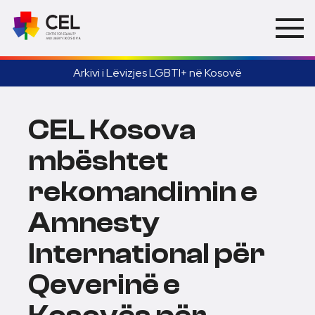
Arkivi i Lëvizjes LGBTI+ në Kosovë
CEL Kosova
mbështet
rekomandimin e
Amnesty
International për
Qeverinë e