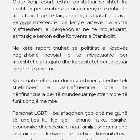
Gjatë këtij raporti është konstatuar se shteti ka
dështuar për të mbështetur në mënyrë të duhur të
mbijetuarat që të largohen nga situatat abuzive.
Përgjigja shtetërore ndaj këtyre rasteve nuk është
mjaftueshëm e përqëndruar në të mbijetuarat,
ashtu siç e kërkon edhe Konventa e Stambollit.
Në këtë raport thuhet se politikat e Kosovës
neglizhojnë nevojat e të mbijetuarve për
mbështetje afatgjatë dhe kapacitetet për të jetuar
një jetë të pavarur.
Kjo situatë reflekton domosdoshmërisht edhe tek
strehimoret e pamjaftueshme dhe të
nënfinancuara për të mundësuar një strehimore të
funksionojë më mirë.
Personat LGBTI+ ballafaqohen çdo ditë me gjuhë
të urrejtjes ku kjo sjell dhunë fizike, psiqike,
ekonomike dhe seksuale nga familja, shoqëria dhe
instituiconet. Individët e këtyre komuniteteve