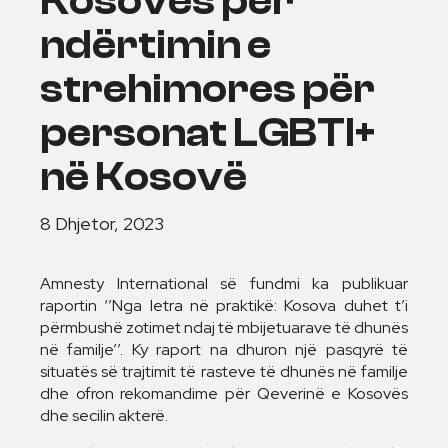
Kosovës për
ndërtimin e
strehimores për
personat LGBTI+
në Kosovë
8 Dhjetor, 2023
Amnesty International së fundmi ka publikuar
raportin ‘’Nga letra në praktikë: Kosova duhet t’i
përmbushë zotimet ndaj të mbijetuarave të dhunës
në familje’’. Ky raport na dhuron një pasqyrë të
situatës së trajtimit të rasteve të dhunës në familje
dhe ofron rekomandime për Qeverinë e Kosovës
dhe secilin akterë.