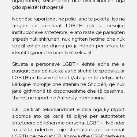
ngacmohen, kërcënohen dhe diskriminohen nga
çdo spektër i shoqërisë.
Ndonëse raportimet në polici janë të pakëta, kjo na
tregon që personat LGBTI+ nuk ju besojnë
institucioneve shtetërore, e ato raste që paraqiten
shpesh nuk shkruhen, nuk ngriten hetime dhe nuk
specifikohen që dhuna po ju ndodh për shkak të
identitit gjinor dhe orientimit seksual.
Situata e personave LGBTI+ është edhe më e
pasigurt pasi që nuk ka asnjë strehë të specializuar
LGBTI+ në Kosovë dhe ata/ato janë të detyruar të
kërkojnë mbrojtje dhe strehim në Shqipëri, që nuk
janë gjithmonë të disponueshme dhe të qasshme,
thuhet në raportin e Amnesty International.
CEL përkrah rekomandimet e dala nga ky raport
sidomos ato që kanë të bëjnë për autoritetet
shtetërore që lidhen me personat LGBTI+. Një ndër
to është ndërtimi i një strehimore për personat
LGBTI+ për të cilat CEL Kosova dhe CSGD tash e sa