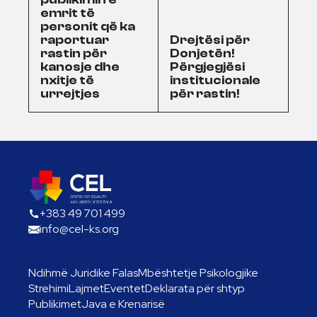
emrit të
personit që ka
raportuar
Drejtësi për
rastin për
Donjetën!
kanosje dhe
Përgjegjësi
nxitje të
institucionale
urrejtjes
për rastin!
+383 49 701 499
info@cel-ks.org
Ndihmë Juridike Falas
Mbështetje Psikologjike
Strehimi
Lajmet
Eventet
Deklarata për shtyp
Publikimet
Java e Krenarisë