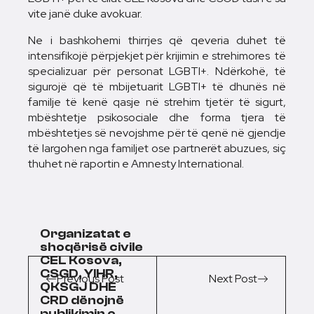
vite janë duke avokuar.
Ne i bashkohemi thirrjes që qeveria duhet të
intensifikojë përpjekjet për krijimin e strehimores të
specializuar për personat LGBTI+. Ndërkohë, të
sigurojë që të mbijetuarit LGBTI+ të dhunës në
familje të kenë qasje në strehim tjetër të sigurt,
mbështetje psikosociale dhe forma tjera të
mbështetjes së nevojshme për të qenë në gjendje
të largohen nga familjet ose partnerët abuzues, siç
thuhet në raportin e Amnesty International.
Organizatat e
shoqërisë civile
CEL Kosova,
CSGD, YIHR,
Previous Post
Next Post
QKSGJ DHE
CRD dënojnë
publikimin e