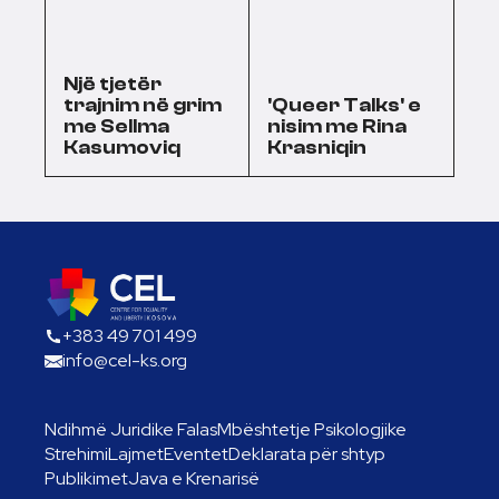
Një tjetër
trajnim në grim
'Queer Talks' e
me Sellma
nisim me Rina
Kasumoviq
Krasniqin
+383 49 701 499
info@cel-ks.org
Ndihmë Juridike Falas
Mbështetje Psikologjike
Strehimi
Lajmet
Eventet
Deklarata për shtyp
Publikimet
Java e Krenarisë