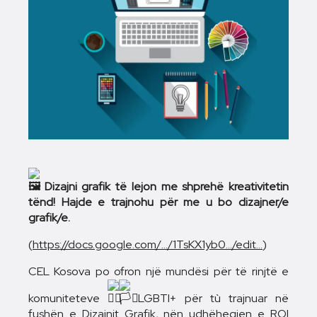
Dizajni grafik të lejon me shprehë kreativitetin
tënd! Hajde e trajnohu për me u bo dizajner/e
grafik/e.
(
https://docs.google.com/…/1TsKX1yb0…/edit…
)
CEL Kosova po ofron një mundësi për të rinjtë e
komuniteteve
LGBTI+ për t`u trajnuar në
fushën e Dizajnit Grafik, nën udhëheqjen e
ROI