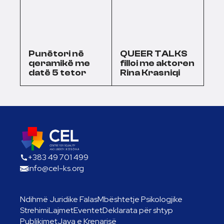
Punëtori në
QUEER TALKS
qeramikë me
filloi me aktoren
datë 5 tetor
Rina Krasniqi
+383 49 701 499
info@cel-ks.org
Ndihmë Juridike Falas
Mbështetje Psikologjike
Strehimi
Lajmet
Eventet
Deklarata për shtyp
Publikimet
Java e Krenarisë