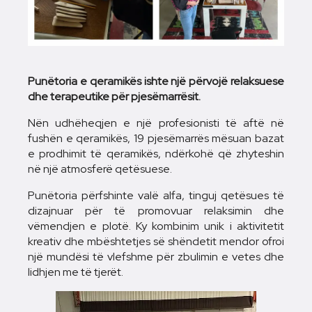
Punëtoria e qeramikës ishte një përvojë relaksuese
dhe terapeutike për pjesëmarrësit.
Nën udhëheqjen e një profesionisti të aftë në
fushën e qeramikës, 19 pjesëmarrës mësuan bazat
e prodhimit të qeramikës, ndërkohë që zhyteshin
në një atmosferë qetësuese.
Punëtoria përfshinte valë alfa, tinguj qetësues të
dizajnuar për të promovuar relaksimin dhe
vëmendjen e plotë. Ky kombinim unik i aktivitetit
kreativ dhe mbështetjes së shëndetit mendor ofroi
një mundësi të vlefshme për zbulimin e vetes dhe
lidhjen me të tjerët.