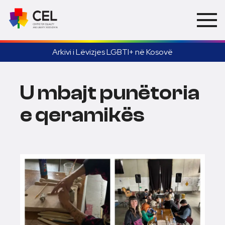
Arkivi i Lëvizjes LGBTI+ në Kosovë
U mbajt punëtoria
e qeramikës