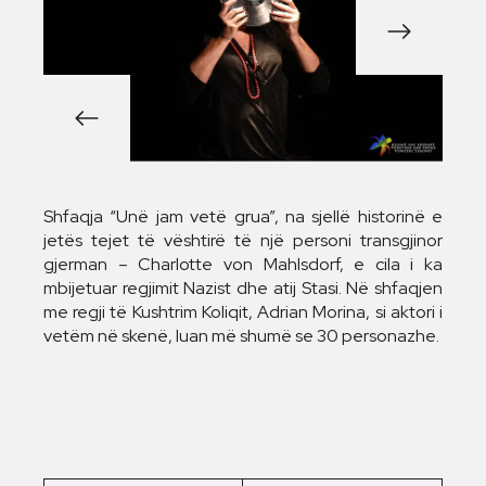
1/6
Shfaqja “Unë jam vetë grua”, na sjellë historinë e
jetës tejet të vështirë të një personi transgjinor
gjerman – Charlotte von Mahlsdorf, e cila i ka
mbijetuar regjimit Nazist dhe atij Stasi. Në shfaqjen
me regji të Kushtrim Koliqit, Adrian Morina, si aktori i
vetëm në skenë, luan më shumë se 30 personazhe.