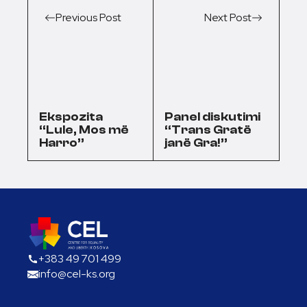
Previous Post
Next Post
Ekspozita
Panel diskutimi
“Lule, Mos më
“Trans Gratë
Harro”
janë Gra!”
+383 49 701 499
info@cel-ks.org