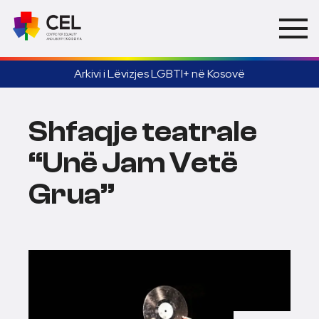
Arkivi i Lëvizjes LGBTI+ në Kosovë
Shfaqje teatrale
“Unë Jam Vetë
Grua”