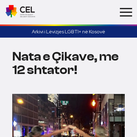
Arkivi i Lëvizjes LGBTI+ në Kosovë
Nata e Çikave, me
12 shtator!