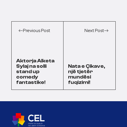
Previous Post
Next Post
Aktorja Alketa
Sylaj na solli
Nata e Çikave,
stand up
një tjetër
comedy
mundësi
fantastike!
fuqizimi!