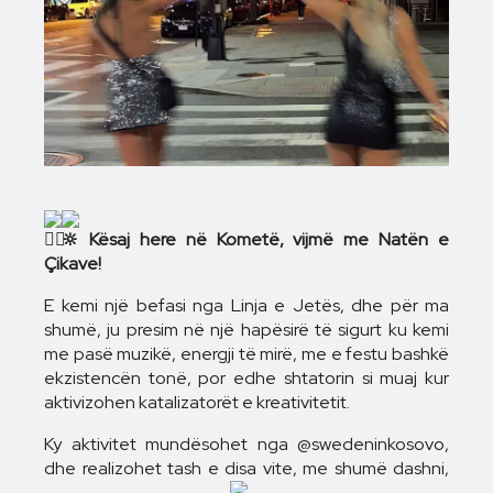
Kësaj here në Kometë, vijmë me Natën e
Çikave!
E
kemi një befasi nga Linja e Jetës, dhe për ma
shumë, ju presim në një hapësirë të sigurt ku kemi
me pasë muzikë, energji të mirë, me e festu bashkë
ekzistencën tonë, por edhe shtatorin si muaj kur
aktivizohen katalizatorët e kreativitetit.
Ky aktivitet mundësohet nga @swedeninkosovo,
dhe realizohet tash e disa vite, me shumë dashni,