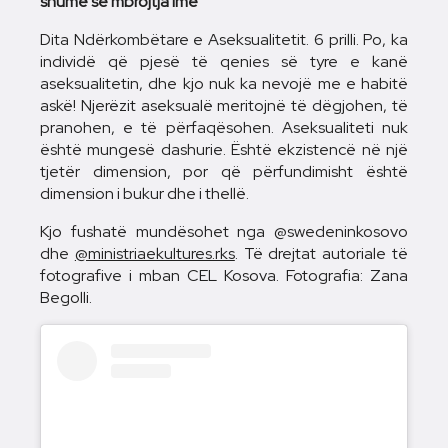
shumë se mbrojtja ime‘
Dita Ndërkombëtare e Aseksualitetit. 6 prilli. Po, ka
individë që pjesë të qenies së tyre e kanë
aseksualitetin, dhe kjo nuk ka nevojë me e habitë
askë! Njerëzit aseksualë meritojnë të dëgjohen, të
pranohen, e të përfaqësohen. Aseksualiteti nuk
është mungesë dashurie. Është ekzistencë në një
tjetër dimension, por që përfundimisht është
dimension i bukur dhe i thellë.
Kjo fushatë mundësohet nga @swedeninkosovo
dhe
@ministriaekultures.rks
. Të drejtat autoriale të
fotografive i mban CEL Kosova. Fotografia: Zana
Begolli.