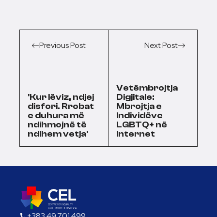
Previous Post
Next Post
Vetëmbrojtja
'Kur lëviz, ndjej
Digjitale:
disfori. Rrobat
Mbrojtja e
e duhura më
Individëve
ndihmojnë të
LGBTQ+ në
ndihem vetja'
Internet
+383 49 701 499