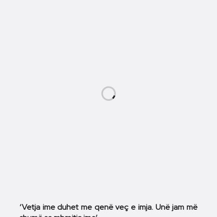
‘Vetja ime duhet me qenë veç e imja. Unë jam më