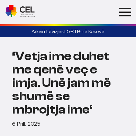
Arkivi i Lëvizjes LGBTI+ në Kosovë
‘Vetja ime duhet
me qenë veç e
imja. Unë jam më
shumë se
mbrojtja ime‘
6 Prill, 2025