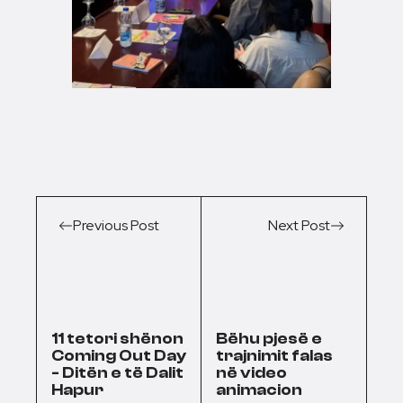
Previous Post
Next Post
11 tetori shënon
Bëhu pjesë e
Coming Out Day
trajnimit falas
- Ditën e të Dalit
në video
Hapur
animacion