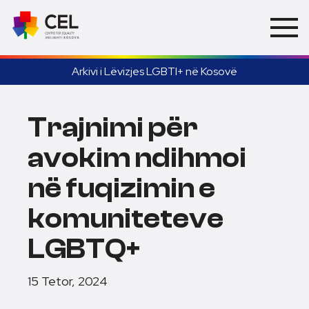
Arkivi i Lëvizjes LGBTI+ në Kosovë
Trajnimi për
avokim ndihmoi
në fuqizimin e
komuniteteve
LGBTQ+
15 Tetor, 2024