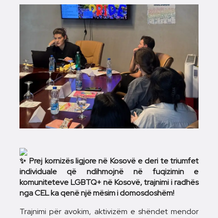
Prej kornizës ligjore në Kosovë e deri te triumfet
individuale që ndihmojnë në fuqizimin e
komuniteteve LGBTQ+ në Kosovë, trajnimi i radhës
nga CEL ka qenë një mësim i domosdoshëm!
Trajnimi për avokim, aktivizëm e shëndet mendor