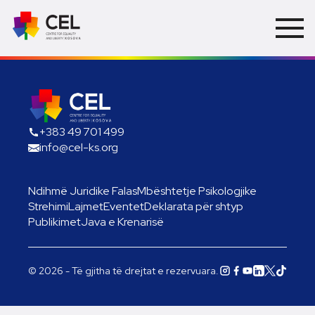
+383 49 701 499
info@cel-ks.org
Ndihmë Juridike Falas
Mbështetje Psikologjike
Strehimi
Lajmet
Eventet
Deklarata për shtyp
Publikimet
Java e Krenarisë
© 2026 - Të gjitha të drejtat e rezervuara.