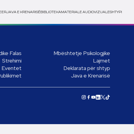
EER
JAVA E KRENARISË
BIBLIOTEKA
MATERIALE AUDIOVIZUALE
SHTYPI
ike Falas
Mbështetje Psikologjike
Strehimi
Lajmet
Eventet
Deklarata për shtyp
ublikimet
Java e Krenarisë