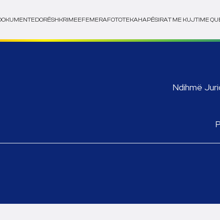
DOKUMENTE
DORËSHKRIME
EFEMERA
FOTOTEKA
HAPËSIRAT ME KUJTIME QU
Ndihmë Jurid
P