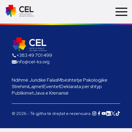
+383 49 701 499
info@cel-ks.org
Ndihmë Juridike Falas
Mbështetje Psikologjike
Strehimi
Lajmet
Eventet
Deklarata për shtyp
Publikimet
Java e Krenarisë
© 2026 - Të gjitha të drejtat e rezervuara.