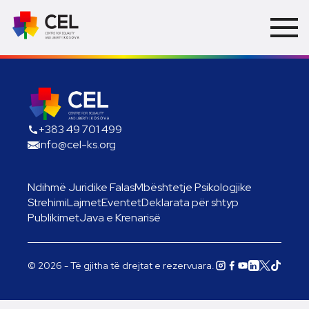
+383 49 701 499
info@cel-ks.org
Ndihmë Juridike Falas
Mbështetje Psikologjike
Strehimi
Lajmet
Eventet
Deklarata për shtyp
Publikimet
Java e Krenarisë
© 2026 - Të gjitha të drejtat e rezervuara.