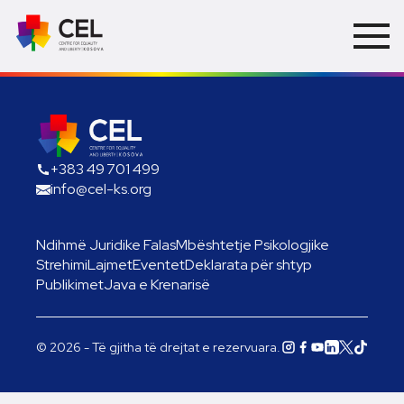
+383 49 701 499
info@cel-ks.org
Ndihmë Juridike Falas
Mbështetje Psikologjike
Strehimi
Lajmet
Eventet
Deklarata për shtyp
Publikimet
Java e Krenarisë
© 2026 - Të gjitha të drejtat e rezervuara.