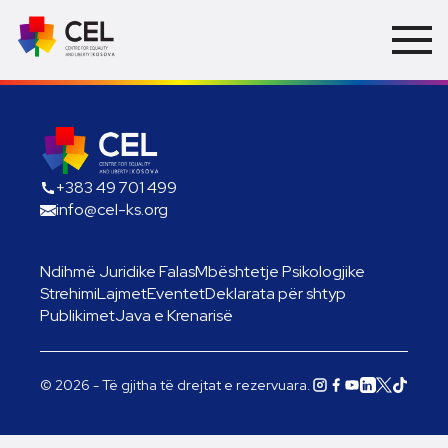
+383 49 701 499
info@cel-ks.org
Ndihmë Juridike Falas
Mbështetje Psikologjike
Strehimi
Lajmet
Eventet
Deklarata për shtyp
Publikimet
Java e Krenarisë
© 2026 - Të gjitha të drejtat e rezervuara.