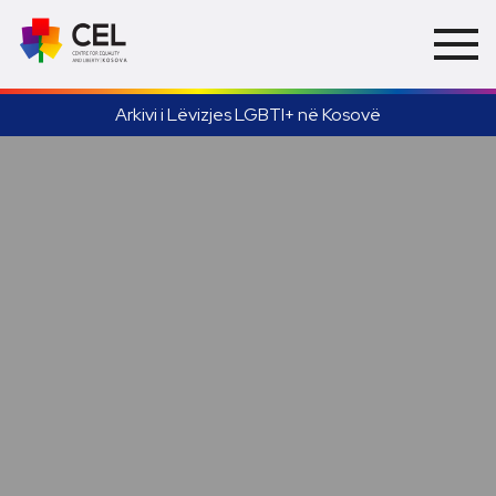
Arkivi i Lëvizjes LGBTI+ në Kosovë