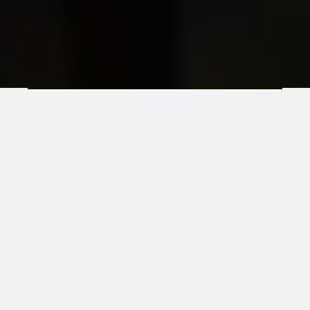
VISIONI
Ta bëjmë botën një vend më të mirë ku njerëzit
LGBTIQ+ janë të sigurt, të barabartë dhe të lirë.