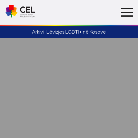
Arkivi i Lëvizjes LGBTI+ në Kosovë