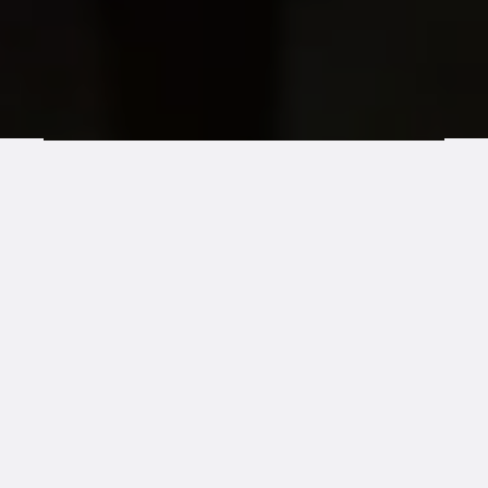
VISIONI
Ta bëjmë botën një vend më të mirë ku njerëzit
LGBTIQ+ janë të sigurt, të barabartë dhe të lirë.