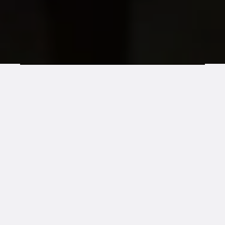
VISIONI
Ta bëjmë botën një vend më të mirë ku njerëzit
LGBTIQ+ janë të sigurt, të barabartë dhe të lirë.