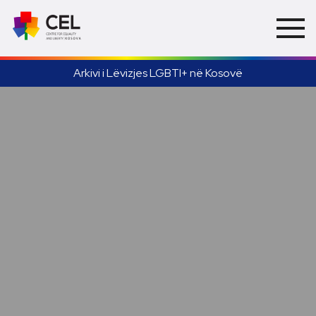
Arkivi i Lëvizjes LGBTI+ në Kosovë