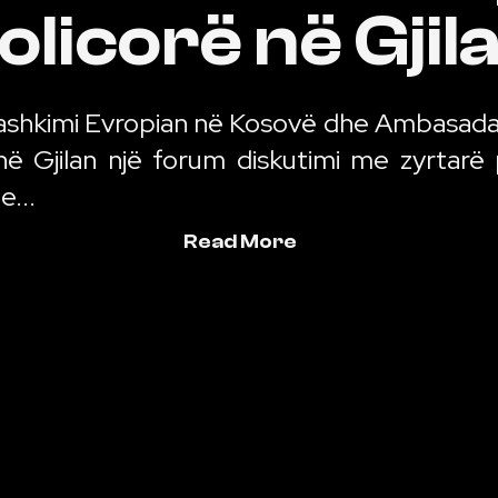
olicorë në Gjil
ashkimi Evropian në Kosovë dhe Ambasada e
ë Gjilan një forum diskutimi me zyrtarë 
e...
Read More