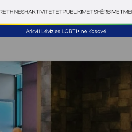
RETH NESH
AKTIVITETET
PUBLIKIMET
SHËRBIMET
ME
Arkivi i Lëvizjes LGBTI+ në Kosovë