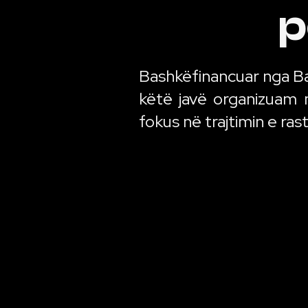
p
Bashkëfinancuar nga B
këtë javë organizuam n
fokus në trajtimin e rast