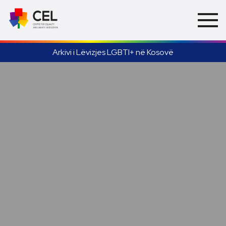
Arkivi i Lëvizjes LGBTI+ në Kosovë