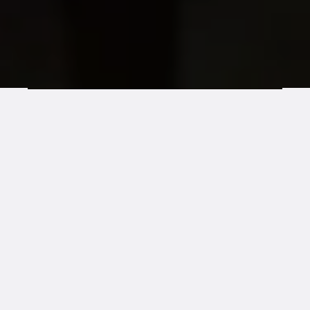
VISIONI
Ta bëjmë botën një vend më të mirë ku njerëzit
LGBTIQ+ janë të sigurt, të barabartë dhe të lirë.